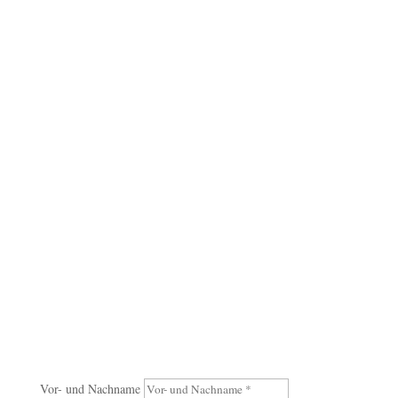
mailbox@acarelab.com
labor@acarelab.com
Kontaktaufnahme
Vor- und Nachname