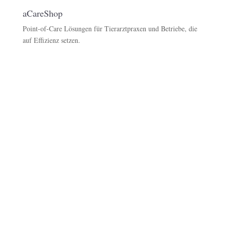
aCareShop
Point-of-Care Lösungen für Tierarztpraxen und Betriebe, die
auf Effizienz setzen.
aCare
– weil Tiergesundheit Klarheit braucht.
aCare
aCareLab