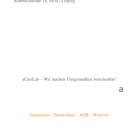
Rohrteichstraße 18, 04347 Leipzig
aCareLab – Wir machen Tiergesundheit berechenbar!
Impressum
–
Datenschutz
–
AGB
–
Widerruf