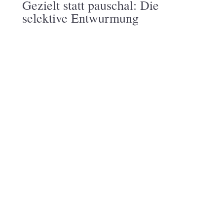
Gezielt statt pauschal: Die
selektive Entwurmung
Für Ihr Tier. Für Ihre Familie. Für die Umwelt.
DAS BESONDERE:
DAS ERGEBNIS: