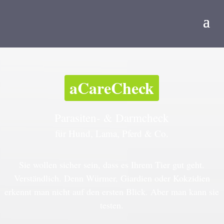
aCareCheck
Parasiten- & Darmcheck
für Hund, Lama, Pferd & Co.
Sie wollen sicher sein, dass es Ihrem Tier gut geht.
Verständlich. Denn Würmer, Giardien oder Kokzidien
erkennt man nicht auf den ersten Blick. Aber man kann sie
testen.