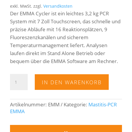
exkl. MwSt.
zzgl.
Versandkosten
Der EMMA Cycler ist ein leichtes 3,2 kg PCR
System mit 7 Zoll Touchscreen, das schnelle und
präzise Abläufe mit 16 Reaktionsplätzen, 9
Fluoreszenzkanälen und sicherem
Temperaturmanagement liefert. Analysen
laufen direkt im Stand Alone Betrieb oder
bequem über die EMMA Software am Rechner.
PCR-
IN DEN WARENKORB
Instrument
EMMA-
Cycler
Menge
Artikelnummer:
EMM
Kategorie:
Mastitis-PCR
EMMA